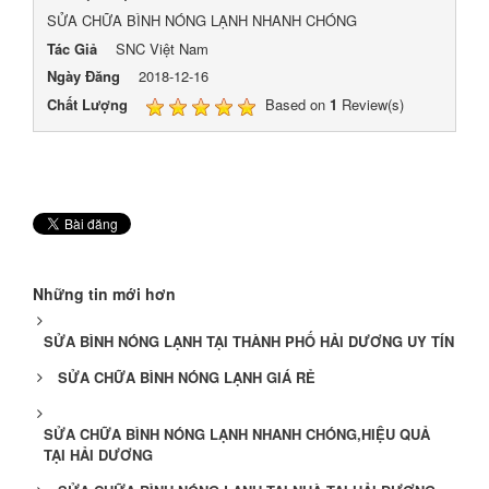
SỬA CHỮA BÌNH NÓNG LẠNH NHANH CHÓNG
Tác Giả
SNC Việt Nam
Ngày Đăng
2018-12-16
Chất Lượng
Based on
1
Review(s)
Những tin mới hơn
SỬA BÌNH NÓNG LẠNH TẠI THÀNH PHỐ HẢI DƯƠNG UY TÍN
SỬA CHỮA BÌNH NÓNG LẠNH GIÁ RẺ
SỬA CHỮA BÌNH NÓNG LẠNH NHANH CHÓNG,HIỆU QUẢ
TẠI HẢI DƯƠNG