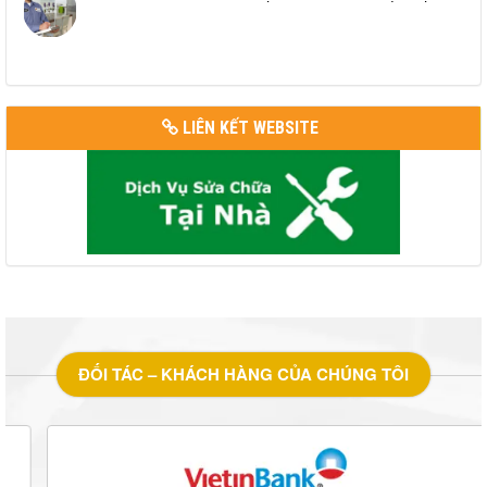
LIÊN KẾT WEBSITE
ĐỐI TÁC – KHÁCH HÀNG CỦA CHÚNG TÔI