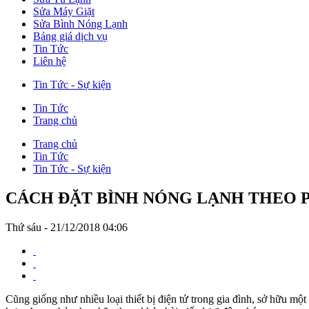
Sửa Máy Giặt
Sửa Bình Nóng Lạnh
Bảng giá dịch vụ
Tin Tức
Liên hệ
Tin Tức - Sự kiện
Tin Tức
Trang chủ
Trang chủ
Tin Tức
Tin Tức - Sự kiện
CÁCH ĐẶT BÌNH NÓNG LẠNH THEO 
Thứ sáu - 21/12/2018 04:06
Cũng giống như nhiều loại thiết bị điện tử trong gia đình, sở hữu một