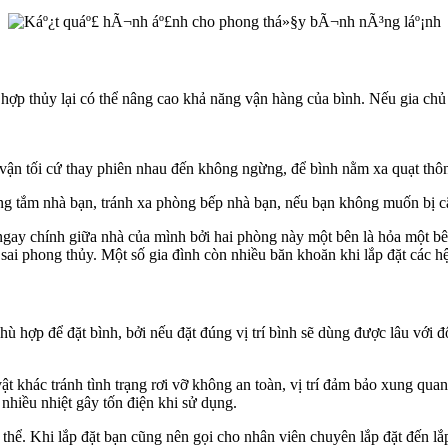
 thủy lại có thể nâng cao khả năng vận hàng của bình. Nếu gia chủ 
ận tối cứ thay phiên nhau đến không ngừng, để bình nằm xa quạt thô
ng tắm nhà bạn, tránh xa phòng bếp nhà bạn, nếu bạn không muốn bị c
y chính giữa nhà của mình bởi hai phòng này một bên là hỏa một bên là
 sai phong thủy. Một số gia đình còn nhiều băn khoăn khi lắp đặt các 
ù hợp để đặt bình, bởi nếu đặt đúng vị trí bình sẽ dùng được lâu với đ
ật khác tránh tình trạng rơi vỡ không an toàn, vị trí đảm bảo xung qu
 nhiều nhiệt gây tốn điện khi sử dụng.
ụ thể. Khi lắp đặt bạn cũng nên gọi cho nhân viên chuyên lắp đặt đến l