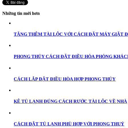
Những tin mới hơn
TĂNG THÊM TÀI LỘC VỚI CÁCH ĐẶT MÁY GIẶT 
PHONG THỦY CÁCH ĐẶT ĐIỀU HÒA PHÒNG KHÁC
CÁCH LẮP ĐẶT ĐIỀU HÒA HỢP PHONG THỦY
KÊ TỦ LẠNH ĐÚNG CÁCH RƯỚC TÀI LỘC VỀ NHÀ
CÁCH ĐẶT TỦ LẠNH PHÙ HỢP VỚI PHONG THUỶ