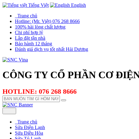
Tiếng Việt
English
Trang chủ
Hotline: (Mr. Việt) 076 268 8666
100% hài lòng chất lượng
Chi phí hợp lý
Lắp đặt tận nhà
Bảo hành 12 tháng
Đánh giá dịch vụ tốt nhất Hải Dương
CÔNG TY CỔ PHẦN CƠ ĐIỆN
HOTLINE: 076 268 8666
Trang chủ
Sửa Điện Lạnh
Sửa Điều Hòa
Sửa Tủ Lạnh