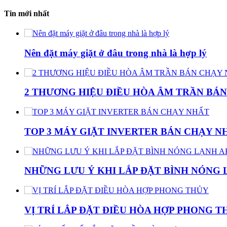
Tin mới nhất
Nên đặt máy giặt ở đâu trong nhà là hợp lý
2 THƯƠNG HIỆU ĐIỀU HÒA ÂM TRẦN BÁN
TOP 3 MÁY GIẶT INVERTER BÁN CHẠY N
NHỮNG LƯU Ý KHI LẮP ĐẶT BÌNH NÓNG 
VỊ TRÍ LẮP ĐẶT ĐIỀU HÒA HỢP PHONG T