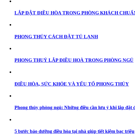
LẮP ĐẬT ĐIỀU HÒA TRONG PHÒNG KHÁCH CHUẨ
PHONG THỦY CÁCH ĐẶT TỦ LẠNH
PHONG THUỶ LẮP ĐIỀU HOÀ TRONG PHÒNG NGỦ
ĐIỀU HÒA, SỨC KHỎE VÀ YẾU TỐ PHONG THỦY
Phong thủy phòng ngủ: Những điều cần lưu ý khi lắp đặt 
5 bước bảo dưỡng điều hòa tại nhà giúp tiết kiệm bạc triệu