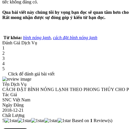
tiếc không đáng có.
Qua bài viết này chúng tôi hy vọng bạn đọc sẽ quan tâm hơn cho
Rất mong nhận được sự đóng góp ý kiến từ bạn đọc.
Từ khóa:
bình nóng lạnh
,
cách đặt bình nóng lạnh
Đánh Giá Dịch Vụ
1
2
3
4
5
Click để đánh giá bài viết
Tên Dịch Vụ
CÁCH ĐẶT BÌNH NÓNG LẠNH THEO PHONG THỦY CHO 
Tác Giả
SNC Việt Nam
Ngày Đăng
2018-12-21
Chất Lượng
5
Based on
1
Review(s)