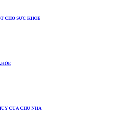
ỐT CHO SỨC KHỎE
KHỎE
HỦY CỦA CHỦ NHÀ