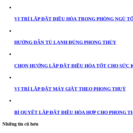
VỊ TRÍ LẮP ĐẶT ĐIỀU HÒA TRONG PHÒNG NGỦ T
HƯỚNG DẪN TỦ LẠNH ĐÚNG PHONG THỦY
CHỌN HƯỚNG LẮP ĐẶT ĐIỀU HÒA TỐT CHO SỨC 
VỊ TRÍ LẮP ĐẶT MÁY GIẶT THEO PHONG THUỶ
BÍ QUYẾT LẮP ĐẶT ĐIỀU HÒA HỢP CHO PHONG T
Những tin cũ hơn