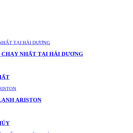
 CHẠY NHẤT TẠI HẢI DƯƠNG
HẤT
LẠNH ARISTON
HỦY