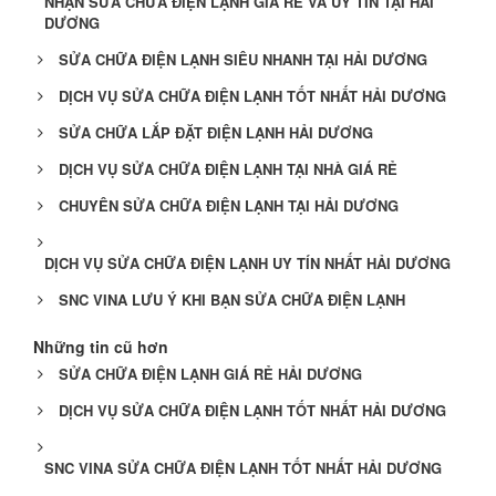
NHẬN SỬA CHỮA ĐIỆN LẠNH GIÁ RẺ VÀ UY TÍN TẠI HẢI
DƯƠNG
SỬA CHỮA ĐIỆN LẠNH SIÊU NHANH TẠI HẢI DƯƠNG
DỊCH VỤ SỬA CHỮA ĐIỆN LẠNH TỐT NHẤT HẢI DƯƠNG
SỬA CHỮA LẮP ĐẶT ĐIỆN LẠNH HẢI DƯƠNG
DỊCH VỤ SỬA CHỮA ĐIỆN LẠNH TẠI NHÀ GIÁ RẺ
CHUYÊN SỬA CHỮA ĐIỆN LẠNH TẠI HẢI DƯƠNG
DỊCH VỤ SỬA CHỮA ĐIỆN LẠNH UY TÍN NHẤT HẢI DƯƠNG
SNC VINA LƯU Ý KHI BẠN SỬA CHỮA ĐIỆN LẠNH
Những tin cũ hơn
SỬA CHỮA ĐIỆN LẠNH GIÁ RẺ HẢI DƯƠNG
DỊCH VỤ SỬA CHỮA ĐIỆN LẠNH TỐT NHẤT HẢI DƯƠNG
SNC VINA SỬA CHỮA ĐIỆN LẠNH TỐT NHẤT HẢI DƯƠNG