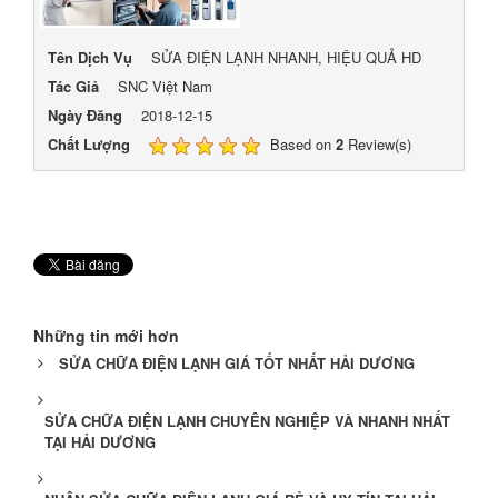
Tên Dịch Vụ
SỬA ĐIỆN LẠNH NHANH, HIỆU QUẢ HD
Tác Giả
SNC Việt Nam
Ngày Đăng
2018-12-15
Chất Lượng
Based on
2
Review(s)
Những tin mới hơn
SỬA CHỮA ĐIỆN LẠNH GIÁ TỐT NHẤT HẢI DƯƠNG
SỬA CHỮA ĐIỆN LẠNH CHUYÊN NGHIỆP VÀ NHANH NHẤT
TẠI HẢI DƯƠNG