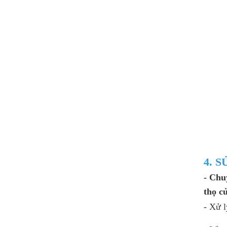
4. 
- Chu
thọ củ
- Xử 