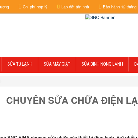
lượng
Chi phí hợp lý
Lắp đặt tận nhà
Bảo hành 12 tháng
SỬA TỦ LẠNH
SỬA MÁY GIẶT
SỬA BÌNH NÓNG LẠNH
B
CHUYÊN SỬA CHỮA ĐIỆN LẠ
ạnh SNC VINA chuyên sửa chữa các thiết bị điện lạnh. Với nhiề