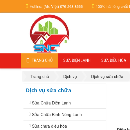
Hotline: (Mr. Việt) 076 268 8666
100% hài lòng chất 
TRANG CHỦ
SỬA ĐIỆN LẠNH
SỬA ĐIỀU HÒA
Trang chủ
Dịch vụ
Dịch vụ sửa chữa
Dịch vụ sửa chữa
Sửa Chữa Điện Lạnh
Sửa Chữa Bình Nóng Lạnh
Sửa chữa điều hòa
Điện l