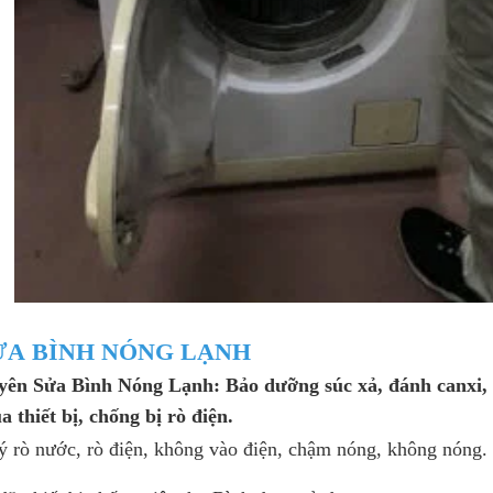
SỬA BÌNH NÓNG LẠNH
yên Sửa Bình Nóng Lạnh: Bảo dưỡng súc xả, đánh canxi, g
a thiết bị, chống bị rò điện.
lý rò nước, rò điện, không vào điện, chậm nóng, không nóng.