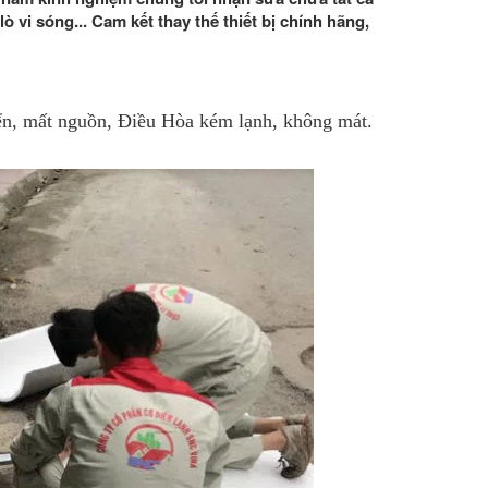
ò vi sóng... Cam kết thay thế thiết bị chính hãng,
ển, mất nguồn, Điều Hòa kém lạnh, không mát.