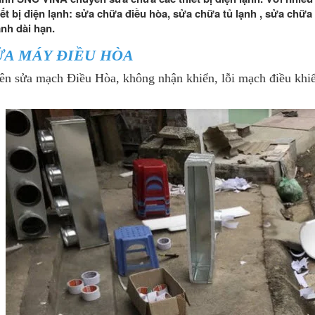
iết bị điện lạnh: sửa chữa điều hòa, sửa chữa tủ lạnh , sửa chữa l
nh dài hạn.
SỬA MÁY ĐIỀU HÒA
ên sửa mạch Điều Hòa, không nhận khiển, lỗi mạch điều khi