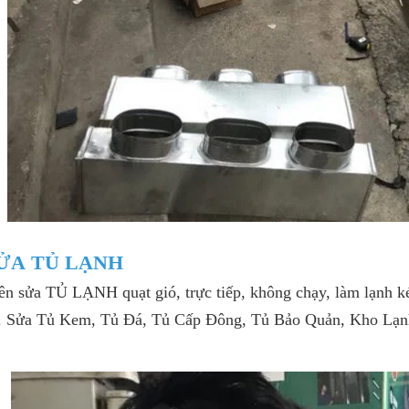
SỬA TỦ LẠNH
 sửa TỦ LẠNH quạt gió, trực tiếp, không chạy, làm lạnh kém
. Sửa Tủ Kem, Tủ Đá, Tủ Cấp Đông, Tủ Bảo Quản, Kho Lạnh