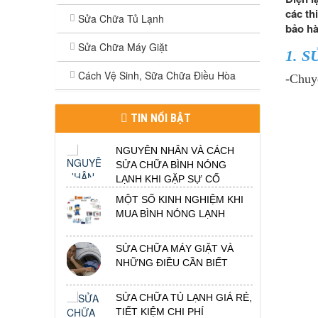
các th
Sửa Chữa Tủ Lạnh
bảo hà
Sửa Chữa Máy Giặt
1. 
Cách Vệ Sinh, Sữa Chữa Điều Hòa
-Chuy
TIN NỔI BẬT
NGUYÊN NHÂN VÀ CÁCH
SỬA CHỮA BÌNH NÓNG
LẠNH KHI GẶP SỰ CỐ
MỘT SỐ KINH NGHIỆM KHI
MUA BÌNH NÓNG LẠNH
SỬA CHỮA MÁY GIẶT VÀ
NHỮNG ĐIỀU CẦN BIẾT
SỬA CHỮA TỦ LẠNH GIÁ RẺ,
TIẾT KIỆM CHI PHÍ